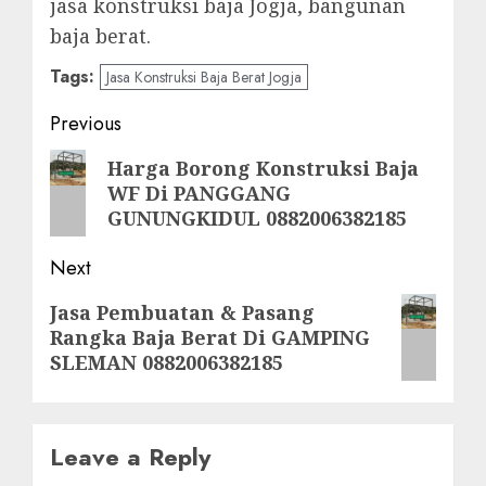
jasa konstruksi baja Jogja, bangunan
baja berat.
Tags:
Jasa Konstruksi Baja Berat Jogja
Post
Previous
navigation
Previous
Harga Borong Konstruksi Baja
WF Di PANGGANG
post:
GUNUNGKIDUL 0882006382185
Next
Next
Jasa Pembuatan & Pasang
Rangka Baja Berat Di GAMPING
post:
SLEMAN 0882006382185
Leave a Reply