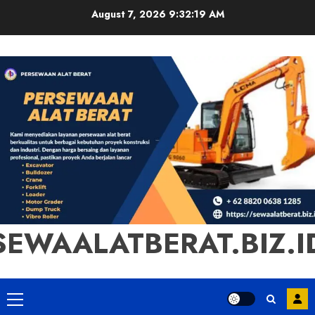
Skip
August 7, 2026
9:32:20 AM
to
content
SEWAALATBERAT.BIZ.I
Primary