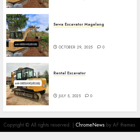
Sewa Excavator Magelang
Sewa Excavator Termurah Di
Magelang
OCTOBER 29, 2025
0
Rental Excavator
Sewa Excavator Termurah Di
Purwokerto 0882006381285
JULY 5, 2025
0
Copyright © All rights reserved.
|
ChromeNews
by AF themes.