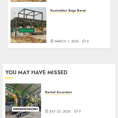
Kontraktor Baja Berat
Harga Borong Konstruksi
Baja Berat Di GIRIMULYO
KULON PROGO
0882006382185
MARCH 1, 2025
0
YOU MAY HAVE MISSED
Rental Excavator
Jenis-Jenis Tipe Excavator
untuk Proyek Anda
JULY 23, 2026
0