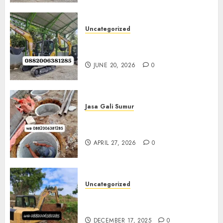
Uncategorized
Sewa Excavator Termurah Di
Klaten 0882006381285
JUNE 20, 2026
0
Jasa Gali Sumur
Jasa Gali Sumur Resapan Jogja
0882006381285
APRIL 27, 2026
0
Uncategorized
Sewa Excavator Termurah Di
Bantul 0882006381285
DECEMBER 17, 2025
0