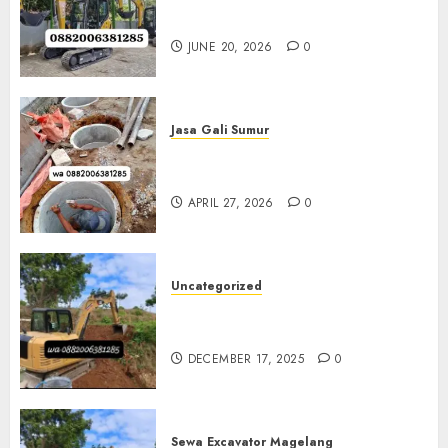
Klaten 0882006381285
JUNE 20, 2026
0
Jasa Gali Sumur
Jasa Gali Sumur Resapan Jogja
0882006381285
APRIL 27, 2026
0
Uncategorized
Sewa Excavator Termurah Di
Bantul 0882006381285
DECEMBER 17, 2025
0
Sewa Excavator Magelang