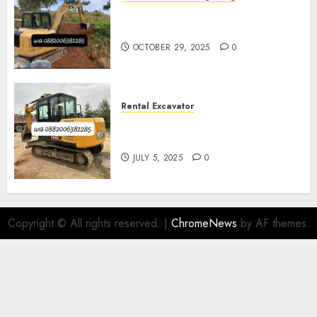
Sewa Excavator Termurah Di
Magelang
OCTOBER 29, 2025
0
Rental Excavator
Sewa Excavator Termurah Di
Purwokerto 0882006381285
JULY 5, 2025
0
Copyright © All rights reserved.
|
ChromeNews
by AF themes.