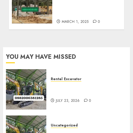
Baja Berat Di GIRIMULYO
KULON PROGO
0882006382185
MARCH 1, 2025
0
YOU MAY HAVE MISSED
Rental Excavator
Jenis-Jenis Tipe Excavator
untuk Proyek Anda
JULY 23, 2026
0
Uncategorized
Sewa Excavator Termurah Di