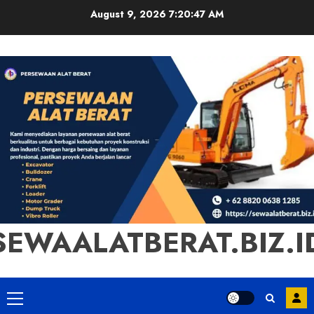
Skip
August 9, 2026
7:20:48 AM
to
content
SEWAALATBERAT.BIZ.I
Primary