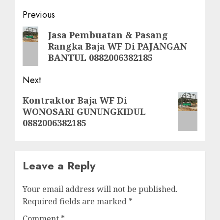
Post
Previous
navigation
Previous
Jasa Pembuatan & Pasang
Rangka Baja WF Di PAJANGAN
post:
BANTUL 0882006382185
Next
Next
Kontraktor Baja WF Di
WONOSARI GUNUNGKIDUL
post:
0882006382185
Leave a Reply
Your email address will not be published.
Required fields are marked
*
Comment
*