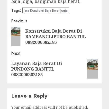
baja Jogja, bangunan baja berat.
Tags:
Jasa Konstruksi Baja Berat Jogja
Post
Previous
navigation
Previous
Konstruksi Baja Berat Di
BAMBANGLIPURO BANTUL
post:
0882006382185
Next
Next
Layanan Baja Berat Di
PUNDONG BANTUL
post:
0882006382185
Leave a Reply
Your email address will not be published.