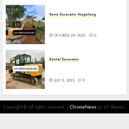
Sewa Excavator Magelang
Sewa Excavator Termurah Di
Magelang
OCTOBER 29, 2025
0
Rental Excavator
Sewa Excavator Termurah Di
Purwokerto 0882006381285
JULY 5, 2025
0
Copyright © All rights reserved.
|
ChromeNews
by AF themes.