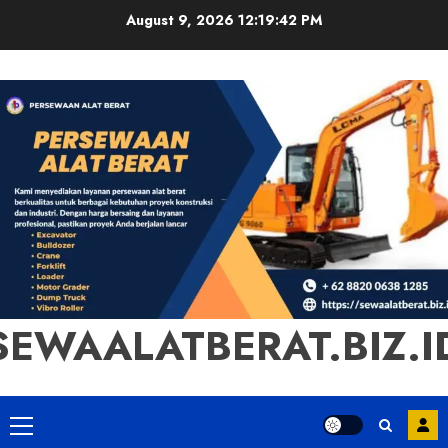
Skip
August 9, 2026
12:19:43 PM
to
content
SEWAALATBERAT.BIZ.I
Primary