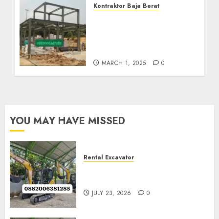
Kontraktor Baja Berat
Harga Borong Konstruksi
Baja Berat Di GIRIMULYO
KULON PROGO
0882006382185
MARCH 1, 2025
0
YOU MAY HAVE MISSED
Rental Excavator
Jenis-Jenis Tipe Excavator
untuk Proyek Anda
JULY 23, 2026
0