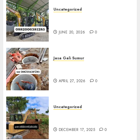
Uncategorized
Sewa Excavator Termurah Di
Klaten 0882006381285
JUNE 20, 2026
0
Jasa Gali Sumur
Jasa Gali Sumur Resapan Jogja
0882006381285
APRIL 27, 2026
0
Uncategorized
Sewa Excavator Termurah Di
Bantul 0882006381285
DECEMBER 17, 2025
0