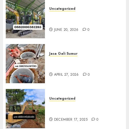
Uncategorized
Sewa Excavator Termurah Di
Klaten 0882006381285
JUNE 20, 2026
0
Jasa Gali Sumur
Jasa Gali Sumur Resapan Jogja
0882006381285
APRIL 27, 2026
0
Uncategorized
Sewa Excavator Termurah Di
Bantul 0882006381285
DECEMBER 17, 2025
0