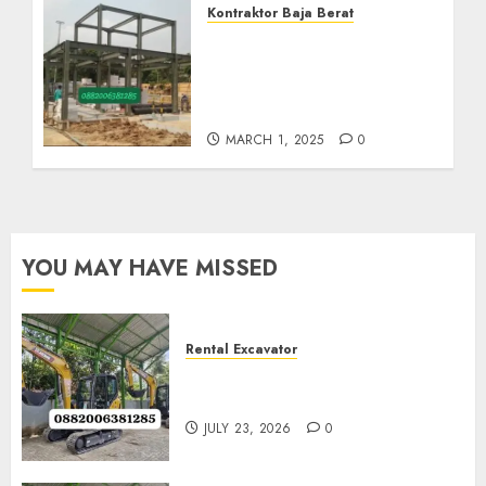
Kontraktor Baja Berat
Harga Borong Konstruksi
Baja Berat Di GIRIMULYO
KULON PROGO
0882006382185
MARCH 1, 2025
0
YOU MAY HAVE MISSED
Rental Excavator
Jenis-Jenis Tipe Excavator
untuk Proyek Anda
JULY 23, 2026
0