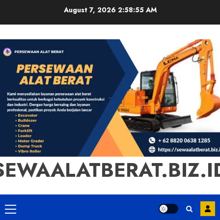
Skip
August 7, 2026
2:58:55 AM
to
content
SEWAALATBERAT.BIZ.I
Primary