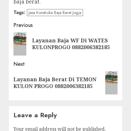
baja berat.
Tags:
Jasa Konstruksi Baja Berat Jogja
Post
Previous
navigation
Previous
Layanan Baja WF Di WATES
post:
KULONPROGO 0882006382185
Next
Next
Layanan Baja Berat Di TEMON
post:
KULON PROGO 0882006382185
Leave a Reply
Your email address will not be published.