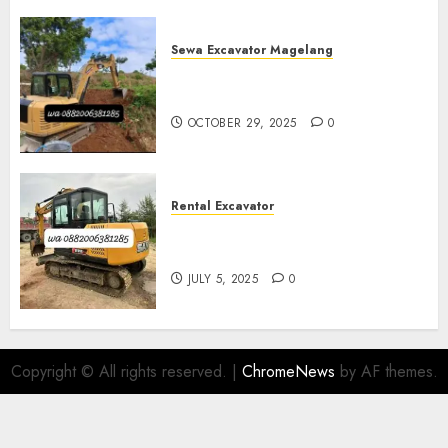
Sewa Excavator Magelang
Sewa Excavator Termurah Di
Magelang
OCTOBER 29, 2025
0
Rental Excavator
Sewa Excavator Termurah Di
Purwokerto 0882006381285
JULY 5, 2025
0
Copyright © All rights reserved.
|
ChromeNews
by AF themes.