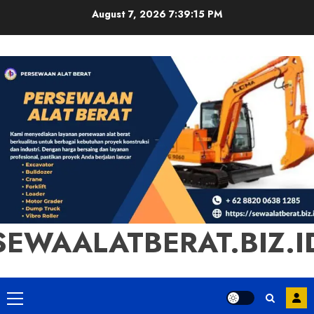
Skip
August 7, 2026
7:39:16 PM
to
content
SEWAALATBERAT.BIZ.I
Primary