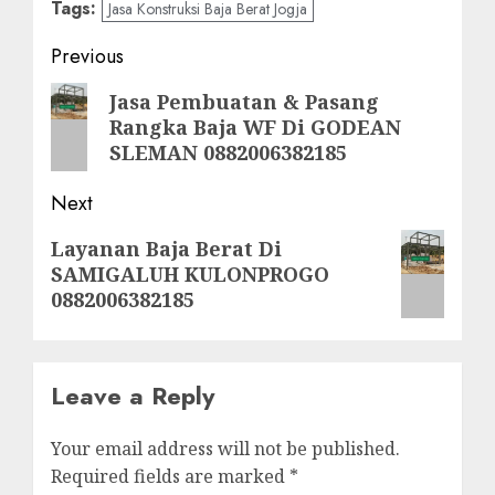
Tags:
Jasa Konstruksi Baja Berat Jogja
Post
Previous
navigation
Previous
Jasa Pembuatan & Pasang
Rangka Baja WF Di GODEAN
post:
SLEMAN 0882006382185
Next
Next
Layanan Baja Berat Di
SAMIGALUH KULONPROGO
post:
0882006382185
Leave a Reply
Your email address will not be published.
Required fields are marked
*