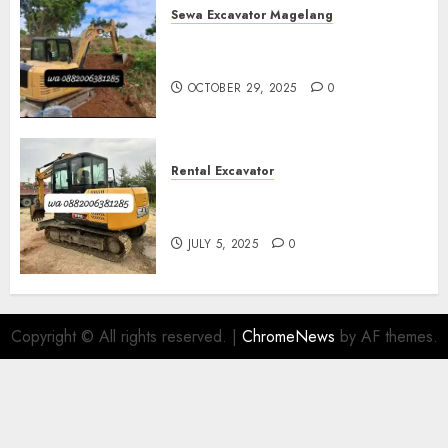
Sewa Excavator Magelang
Sewa Excavator Termurah Di
Magelang
OCTOBER 29, 2025
0
Rental Excavator
Sewa Excavator Termurah Di
Purwokerto 0882006381285
JULY 5, 2025
0
Copyright © All rights reserved.
|
ChromeNews
by AF themes.