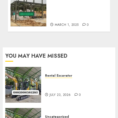
Harga Borong Konstruksi
Baja Berat Di GIRIMULYO
KULON PROGO
0882006382185
MARCH 1, 2025
0
YOU MAY HAVE MISSED
Rental Excavator
Jenis-Jenis Tipe Excavator
untuk Proyek Anda
JULY 23, 2026
0
Uncategorized