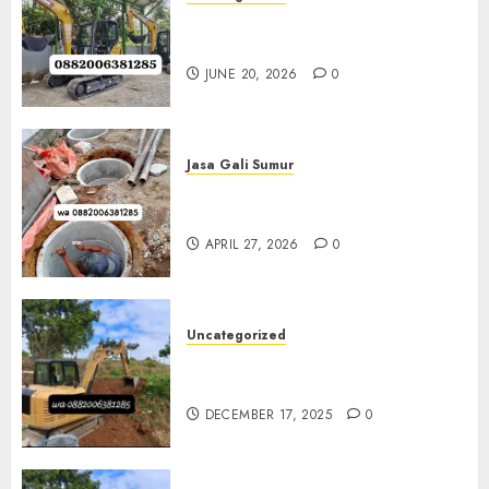
Sewa Excavator Termurah Di
Klaten 0882006381285
JUNE 20, 2026
0
Jasa Gali Sumur
Jasa Gali Sumur Resapan Jogja
0882006381285
APRIL 27, 2026
0
Uncategorized
Sewa Excavator Termurah Di
Bantul 0882006381285
DECEMBER 17, 2025
0