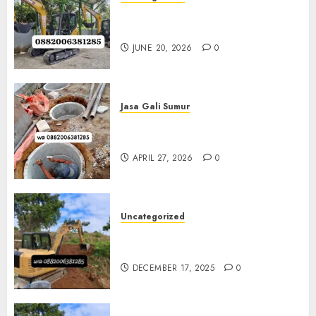
Sewa Excavator Termurah Di
Klaten 0882006381285
JUNE 20, 2026
0
Jasa Gali Sumur
Jasa Gali Sumur Resapan Jogja
0882006381285
APRIL 27, 2026
0
Uncategorized
Sewa Excavator Termurah Di
Bantul 0882006381285
DECEMBER 17, 2025
0