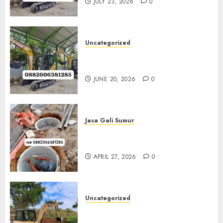
JULY 23, 2026
0
Uncategorized
Sewa Excavator Termurah Di
Klaten 0882006381285
JUNE 20, 2026
0
Jasa Gali Sumur
Jasa Gali Sumur Resapan Jogja
0882006381285
APRIL 27, 2026
0
Uncategorized
Sewa Excavator Termurah Di
Bantul 0882006381285