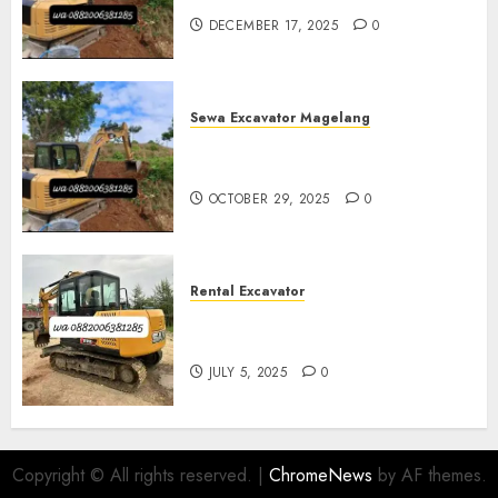
DECEMBER 17, 2025
0
Sewa Excavator Magelang
Sewa Excavator Termurah Di
Magelang
OCTOBER 29, 2025
0
Rental Excavator
Sewa Excavator Termurah Di
Purwokerto 0882006381285
JULY 5, 2025
0
Copyright © All rights reserved.
|
ChromeNews
by AF themes.