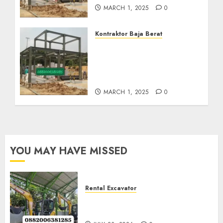
MARCH 1, 2025
0
Kontraktor Baja Berat
Harga Borong Konstruksi
Baja Berat Di GIRIMULYO
KULON PROGO
0882006382185
MARCH 1, 2025
0
YOU MAY HAVE MISSED
Rental Excavator
Jenis-Jenis Tipe Excavator
untuk Proyek Anda