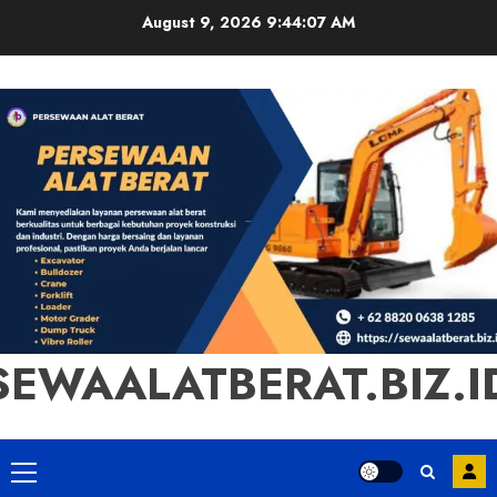
Skip
August 9, 2026
9:44:08 AM
to
content
SEWAALATBERAT.BIZ.I
Primary