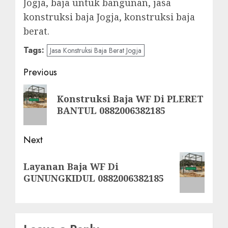
Jogja, baja untuk bangunan, jasa
konstruksi baja Jogja, konstruksi baja
berat.
Tags:
Jasa Konstruksi Baja Berat Jogja
Post
Previous
navigation
Previous
Konstruksi Baja WF Di PLERET
post:
BANTUL 0882006382185
Next
Next
Layanan Baja WF Di
post:
GUNUNGKIDUL 0882006382185