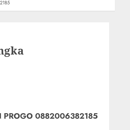
82185
ngka
LON PROGO 0882006382185