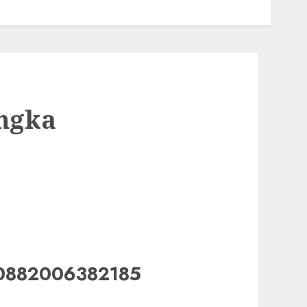
ngka
 0882006382185