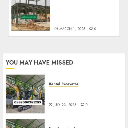
Harga Borong Konstruksi
Baja Berat Di GIRIMULYO
KULON PROGO
0882006382185
MARCH 1, 2025
0
YOU MAY HAVE MISSED
Rental Excavator
Jenis-Jenis Tipe Excavator
untuk Proyek Anda
JULY 23, 2026
0