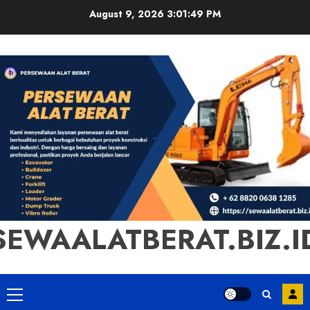
Skip
August 9, 2026
3:01:50 PM
to
content
SEWAALATBERAT.BIZ.I
Primary