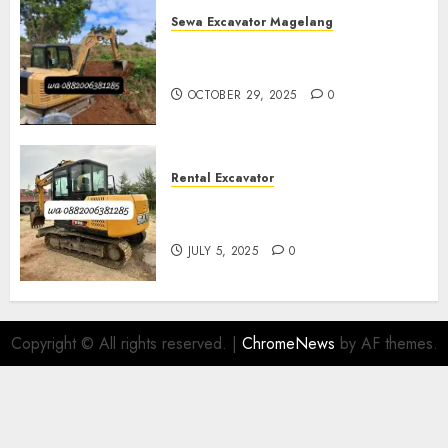
Sewa Excavator Magelang
Sewa Excavator Termurah Di
Magelang
OCTOBER 29, 2025
0
Rental Excavator
Sewa Excavator Termurah Di
Purwokerto 0882006381285
JULY 5, 2025
0
Copyright © All rights reserved.
|
ChromeNews
by AF themes.