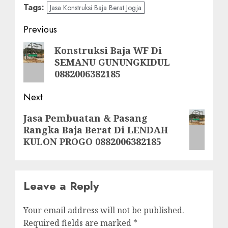
Tags:
Jasa Konstruksi Baja Berat Jogja
Post
Previous
navigation
Previous
Konstruksi Baja WF Di
SEMANU GUNUNGKIDUL
post:
0882006382185
Next
Next
Jasa Pembuatan & Pasang
Rangka Baja Berat Di LENDAH
post:
KULON PROGO 0882006382185
Leave a Reply
Your email address will not be published.
Required fields are marked
*