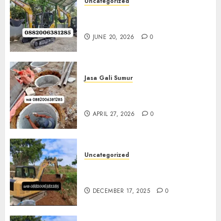
Uncategorized
Sewa Excavator Termurah Di
Klaten 0882006381285
JUNE 20, 2026
0
Jasa Gali Sumur
Jasa Gali Sumur Resapan Jogja
0882006381285
APRIL 27, 2026
0
Uncategorized
Sewa Excavator Termurah Di
Bantul 0882006381285
DECEMBER 17, 2025
0