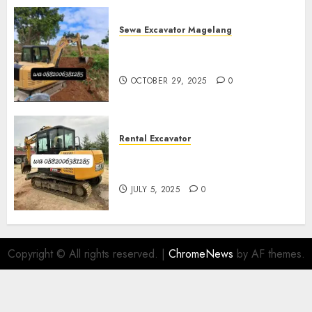
Sewa Excavator Magelang
Sewa Excavator Termurah Di
Magelang
OCTOBER 29, 2025
0
Rental Excavator
Sewa Excavator Termurah Di
Purwokerto 0882006381285
JULY 5, 2025
0
Copyright © All rights reserved.
|
ChromeNews
by AF themes.