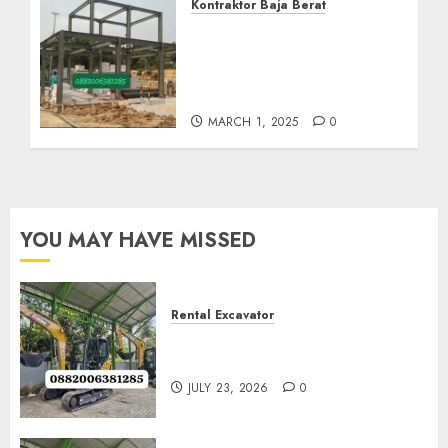
Kontraktor Baja Berat
Harga Borong Konstruksi
Baja Berat Di GIRIMULYO
KULON PROGO
0882006382185
MARCH 1, 2025
0
YOU MAY HAVE MISSED
Rental Excavator
Jenis-Jenis Tipe Excavator
untuk Proyek Anda
JULY 23, 2026
0