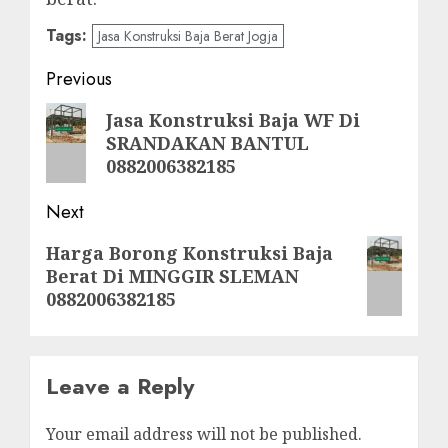
Tags:
Jasa Konstruksi Baja Berat Jogja
Post
Previous
navigation
Previous
Jasa Konstruksi Baja WF Di
SRANDAKAN BANTUL
post:
0882006382185
Next
Next
Harga Borong Konstruksi Baja
Berat Di MINGGIR SLEMAN
post:
0882006382185
Leave a Reply
Your email address will not be published.