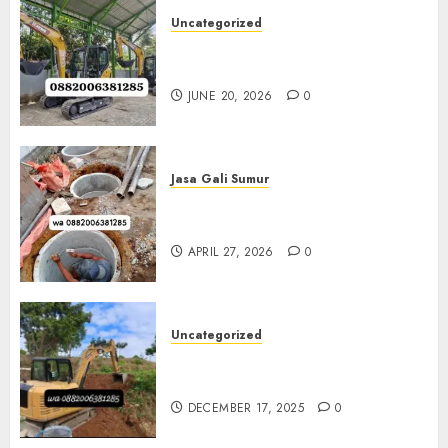
Uncategorized
Sewa Excavator Termurah Di
Klaten 0882006381285
JUNE 20, 2026
0
Jasa Gali Sumur
Jasa Gali Sumur Resapan Jogja
0882006381285
APRIL 27, 2026
0
Uncategorized
Sewa Excavator Termurah Di
Bantul 0882006381285
DECEMBER 17, 2025
0