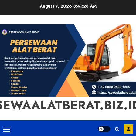
Skip
August 7, 2026
3:41:29 AM
to
content
SEWAALATBERAT.BIZ.I
Primary