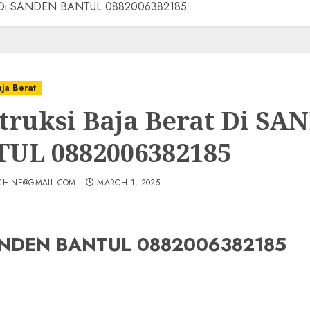
rat Di SANDEN BANTUL 0882006382185
aja Berat
truksi Baja Berat Di SA
UL 0882006382185
CHINE@GMAIL.COM
MARCH 1, 2025
 SANDEN BANTUL 0882006382185