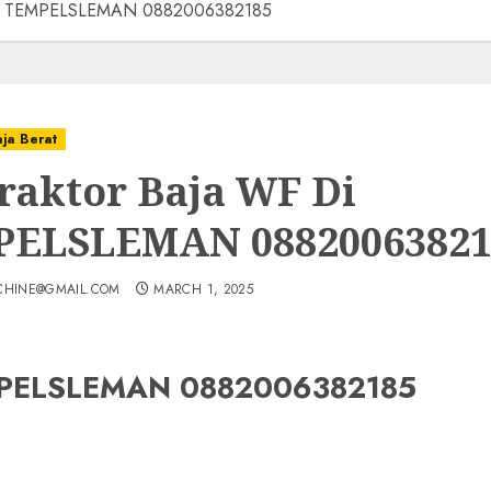
 Di TEMPELSLEMAN 0882006382185
aja Berat
raktor Baja WF Di
ELSLEMAN 08820063821
CHINE@GMAIL.COM
MARCH 1, 2025
EMPELSLEMAN 0882006382185