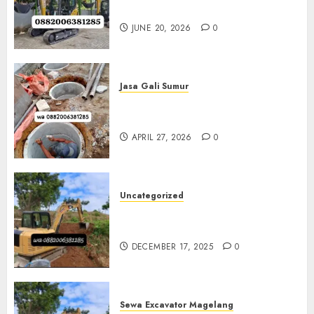
Klaten 0882006381285
JUNE 20, 2026
0
Jasa Gali Sumur
Jasa Gali Sumur Resapan Jogja
0882006381285
APRIL 27, 2026
0
Uncategorized
Sewa Excavator Termurah Di
Bantul 0882006381285
DECEMBER 17, 2025
0
Sewa Excavator Magelang