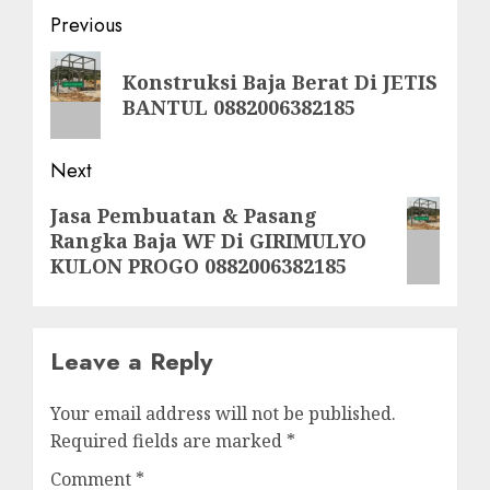
Post
Previous
navigation
Previous
Konstruksi Baja Berat Di JETIS
post:
BANTUL 0882006382185
Next
Next
Jasa Pembuatan & Pasang
Rangka Baja WF Di GIRIMULYO
post:
KULON PROGO 0882006382185
Leave a Reply
Your email address will not be published.
Required fields are marked
*
Comment
*