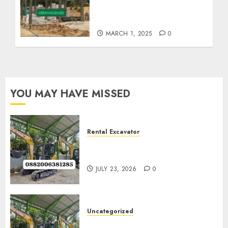
KULON PROGO
0882006382185
MARCH 1, 2025
0
YOU MAY HAVE MISSED
Rental Excavator
Jenis-Jenis Tipe Excavator
untuk Proyek Anda
JULY 23, 2026
0
Uncategorized
Sewa Excavator Termurah Di