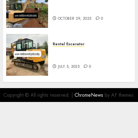
Sewa Excavator Termurah Di
Magelang
OCTOBER 29, 2025
0
Rental Excavator
Sewa Excavator Termurah Di
Purwokerto 0882006381285
JULY 5, 2025
0
Copyright © All rights reserved.
|
ChromeNews
by AF themes.