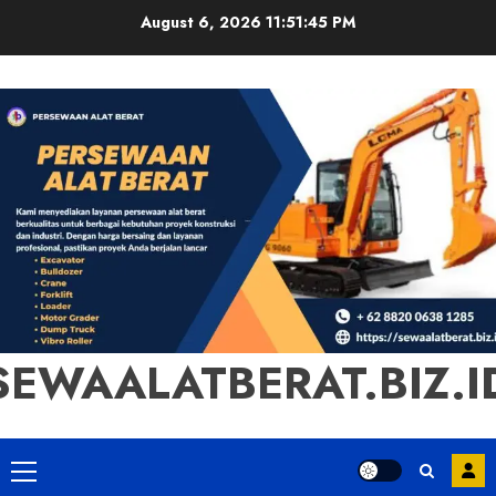
Skip
August 6, 2026
11:51:46 PM
to
content
SEWAALATBERAT.BIZ.I
Primary