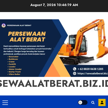
Skip
August 7, 2026
10:46:20 AM
to
content
SEWAALATBERAT.BIZ.I
Primary