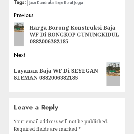
Tags:
Jasa Konstruksi Baja Berat Jogja
Post
Previous
navigation
Previous
Harga Borong Konstruksi Baja
WF Di RONGKOP GUNUNGKIDUL
post:
0882006382185
Next
Next
Layanan Baja WF Di SEYEGAN
post:
SLEMAN 0882006382185
Leave a Reply
Your email address will not be published.
Required fields are marked
*