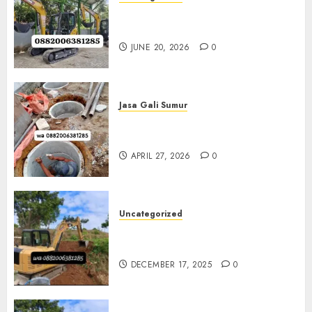
Sewa Excavator Termurah Di
Klaten 0882006381285
JUNE 20, 2026
0
Jasa Gali Sumur
Jasa Gali Sumur Resapan Jogja
0882006381285
APRIL 27, 2026
0
Uncategorized
Sewa Excavator Termurah Di
Bantul 0882006381285
DECEMBER 17, 2025
0