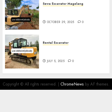
Sewa Excavator Magelang
Sewa Excavator Termurah Di
Magelang
OCTOBER 29, 2025
0
Rental Excavator
Sewa Excavator Termurah Di
Purwokerto 0882006381285
JULY 5, 2025
0
Copyright © All rights reserved.
|
ChromeNews
by AF themes.