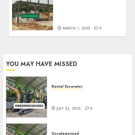
Harga Borong Konstruksi
Baja Berat Di GIRIMULYO
KULON PROGO
0882006382185
MARCH 1, 2025
0
YOU MAY HAVE MISSED
Rental Excavator
Jenis-Jenis Tipe Excavator
untuk Proyek Anda
JULY 23, 2026
0
Uncategorized