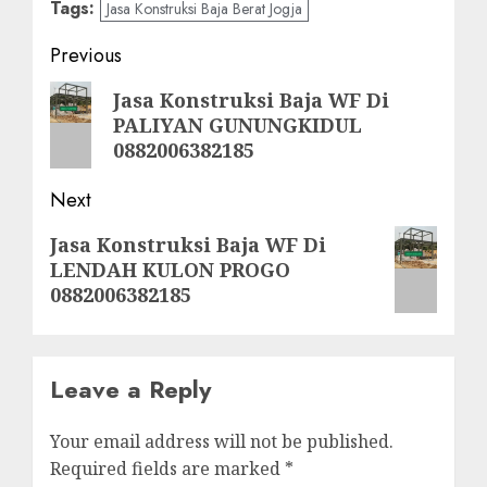
Tags:
Jasa Konstruksi Baja Berat Jogja
Post
Previous
navigation
Previous
Jasa Konstruksi Baja WF Di
PALIYAN GUNUNGKIDUL
post:
0882006382185
Next
Next
Jasa Konstruksi Baja WF Di
LENDAH KULON PROGO
post:
0882006382185
Leave a Reply
Your email address will not be published.
Required fields are marked
*