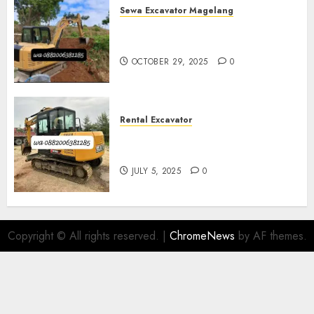
Sewa Excavator Magelang
Sewa Excavator Termurah Di
Magelang
OCTOBER 29, 2025
0
Rental Excavator
Sewa Excavator Termurah Di
Purwokerto 0882006381285
JULY 5, 2025
0
Copyright © All rights reserved.
|
ChromeNews
by AF themes.