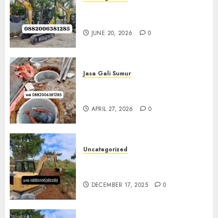
Sewa Excavator Termurah Di
Klaten 0882006381285
JUNE 20, 2026
0
Jasa Gali Sumur
Jasa Gali Sumur Resapan Jogja
0882006381285
APRIL 27, 2026
0
Uncategorized
Sewa Excavator Termurah Di
Bantul 0882006381285
DECEMBER 17, 2025
0