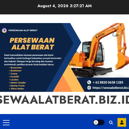
Skip
August 4, 2026
3:27:22 AM
to
content
SEWAALATBERAT.BIZ.I
Primary