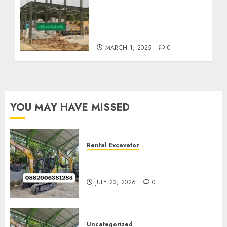
Harga Borong Konstruksi
Baja Berat Di GIRIMULYO
KULON PROGO
0882006382185
MARCH 1, 2025
0
YOU MAY HAVE MISSED
Rental Excavator
Jenis-Jenis Tipe Excavator
untuk Proyek Anda
JULY 23, 2026
0
Uncategorized