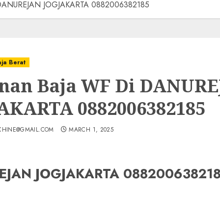
i DANUREJAN JOGJAKARTA 0882006382185
aja Berat
nan Baja WF Di DANUR
AKARTA 0882006382185
CHINE@GMAIL.COM
MARCH 1, 2025
UREJAN JOGJAKARTA 08820063821