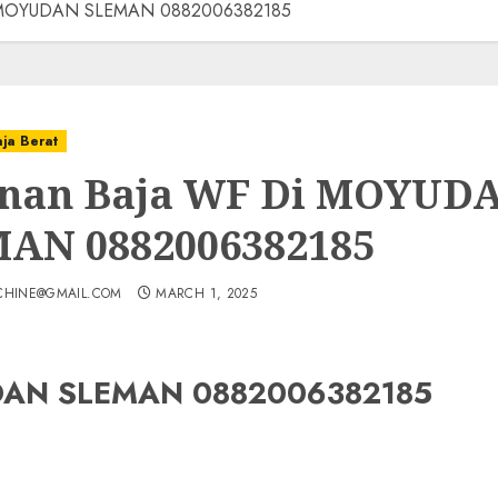
i MOYUDAN SLEMAN 0882006382185
aja Berat
nan Baja WF Di MOYUD
AN 0882006382185
CHINE@GMAIL.COM
MARCH 1, 2025
UDAN SLEMAN 0882006382185