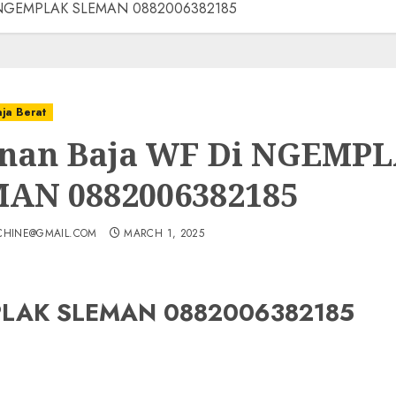
i NGEMPLAK SLEMAN 0882006382185
aja Berat
nan Baja WF Di NGEMP
AN 0882006382185
CHINE@GMAIL.COM
MARCH 1, 2025
MPLAK SLEMAN 0882006382185